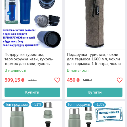
Подарунки туристам,
Подарунки туристам, чохли
термокружка кави, кухоль-
для термоса 1600 мл, чохли
термос для кави, кухоль-
для термоса 1 5 літра, чохли
термос для чаю,
для термоса Ranger
В наявності
В наявності
термокружка 500мл
509,15
450
₴
₴
599 ₴
500 ₴
Купити
Купити
Топ продажів
–31%
Топ продажів
–13%