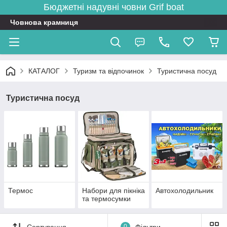
Бюджетні надувні човни
Grif boat
Човнова крамниця
КАТАЛОГ
Туризм та відпочинок
Туристична посуд
Туристична посуд
Термос
Набори для пікніка
Автохолодильник
та термосумки
Сортування
0
Фільтри