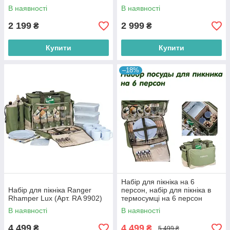
В наявності
В наявності
2 199
2 999
₴
₴
Купити
Купити
–18%
Набір для пікніка на 6
Набір для пікніка Ranger
персон, набір для пікніка в
Rhamper Lux (Арт. RA 9902)
термосумці на 6 персон
Ranger, посуд для пікніка 6
В наявності
В наявності
персон
4 499
4 499
₴
₴
5 499 ₴