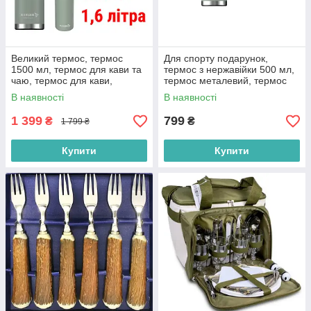
Великий термос, термос
Для спорту подарунок,
1500 мл, термос для кави та
термос з нержавійки 500 мл,
чаю, термос для кави,
термос металевий, термос
термос для чаю 1,6 літра,
для чаю 0,5 л, термос 500
В наявності
В наявності
термос металевий 1 5 л
мл, термос туристичний
1 399
799
₴
₴
1 799 ₴
Купити
Купити