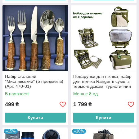
Набір столовий
Подарунки для пікніка, набір
"Мисливський" (5 предметів)
для пікніка Ranger в сумці з
(Арт. 470-01)
термо-відсіком, туристичний
набір посуду на 4 персони
В наявності
Менше 8 од.
499
1 799
₴
₴
Купити
Купити
–15%
–10%