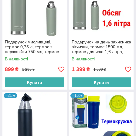
Подарунок мисливцеві,
Подарунок на день захисника
термос 0,75 л, термос з
вітчизни, термос 1500 мл,
нержавійки 750 мл, термос
термос для чаю 1,6 літра,
металевий, термос для чаю
термос металевий 1 5 л,
В наявності
В наявності
0,75 л, термос 750 мл
подарунки на 14 жовтня
899
1 399
₴
₴
1 299 ₴
1 599 ₴
Купити
Купити
–21%
–15%