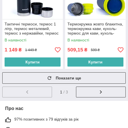
Тактичні термоси, термос 1
Термокружка жовто блакитна,
літр, термос металевий,
термокружка кави, кухоль-
термос з нержавійки, термос
термос для кави, кухоль-
для чаю 1200 мл
термос для чаю,
В наявності
В наявності
термокружка 500мл
1 149
509,15
₴
₴
1 449 ₴
599 ₴
Купити
Купити
Показати ще
1
/ 3
Про нас
97% позитивних з 79 відгуків за рік