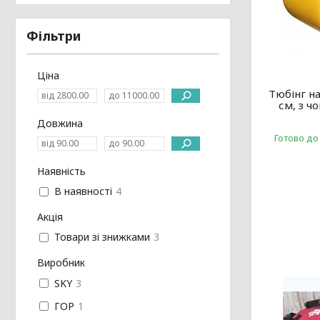
Фільтри
Ціна
Тюбінг н
см, з ч
Довжина
Готово до
Наявність
В наявності
4
Акція
Товари зі знижками
3
Виробник
SKY
3
ГОР
1