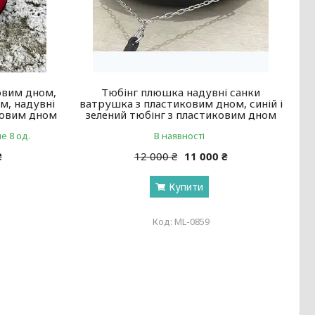
овим дном,
Тюбінг плюшка надувні санки
м, надувні
ватрушка з пластиковим дном, синій і
ковим дном
зелений тюбінг з пластиковим дном
е 8 од.
В наявності
₴
12 000 ₴
11 000 ₴
Купити
ML-0859