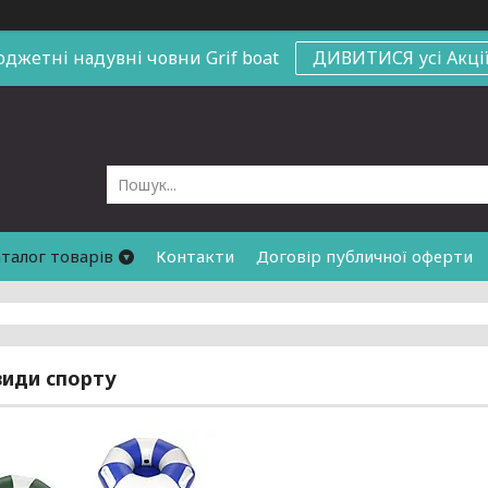
юджетні надувні човни
Grif boat
ДИВИТИСЯ усі Акці
талог товарів
Контакти
Договір публичної оферти
види спорту