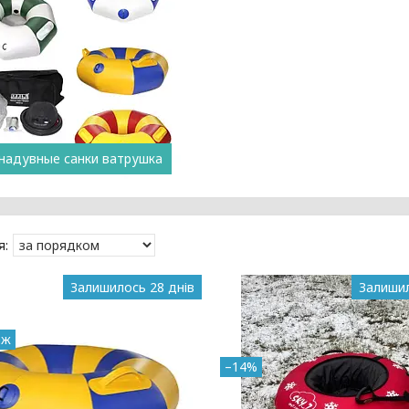
 надувные санки ватрушка
Залишилось 28 днів
Залишил
аж
–14%