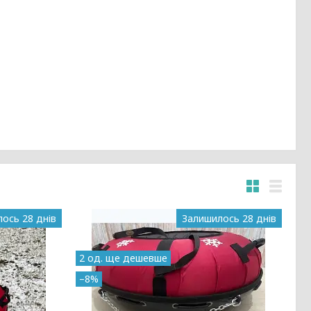
ось 28 днів
Залишилось 28 днів
2 од. ще дешевше
–8%