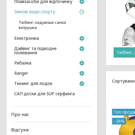
Плавзасоби для відпочинку
Зимові види спорту
Тюбинг, надувные санки
ватрушка
Електроніка
Дайвінг та підводне
Тюбинг,
полювання
Рибалка
Ranger
Тюнинг для лодок
САП доски для SUP серфинга
Топ прод
Про нас
–26%
Відгуки