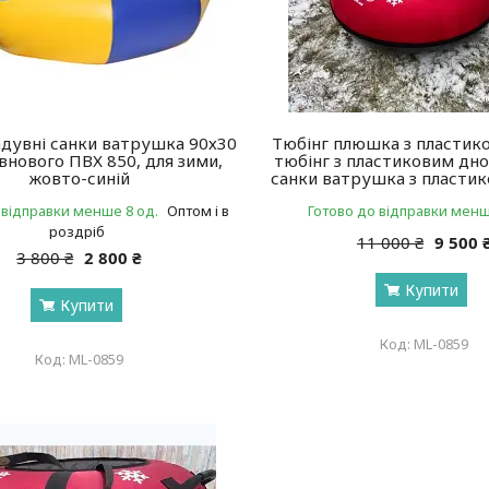
адувні санки ватрушка 90х30
Тюбінг плюшка з пластик
овнового ПВХ 850, для зими,
тюбінг з пластиковим дно
жовто-синій
санки ватрушка з пласти
 відправки менше 8 од.
Оптом і в
Готово до відправки менш
роздріб
11 000 ₴
9 500 
3 800 ₴
2 800 ₴
Купити
Купити
ML-0859
ML-0859