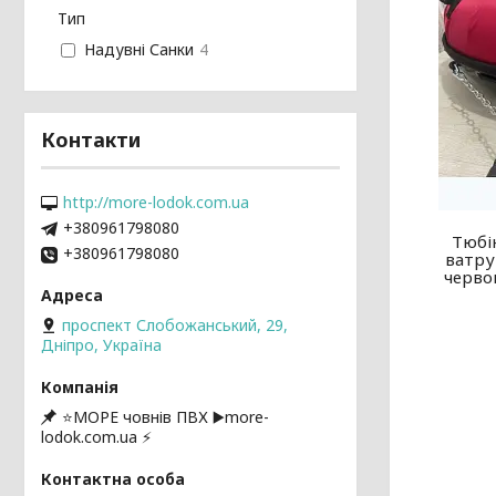
Тип
Надувні Санки
4
Контакти
http://more-lodok.com.ua
+380961798080
Тюбі
+380961798080
ватру
черво
проспект Слобожанський, 29,
Дніпро, Україна
⭐️МОРЕ човнів ПВХ ▶️more-
lodok.com.ua ⚡