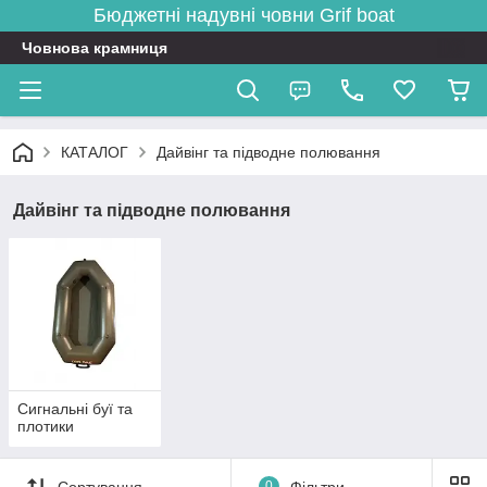
Бюджетні надувні човни
Grif boat
Човнова крамниця
КАТАЛОГ
Дайвінг та підводне полювання
Дайвінг та підводне полювання
Сигнальні буї та
плотики
Сортування
0
Фільтри