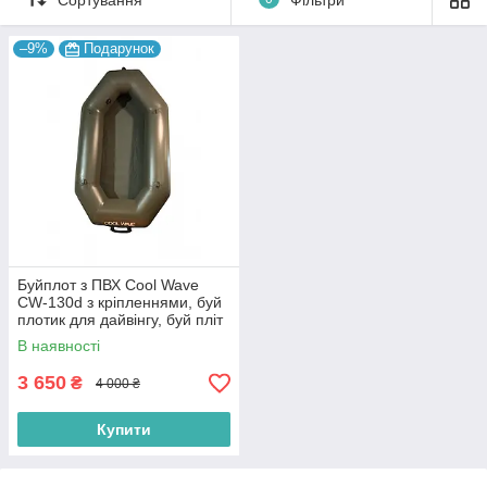
–9%
Подарунок
Буйплот з ПВХ Cool Wave
CW-130d з кріпленнями, буй
плотик для дайвінгу, буй пліт
з ПВХ, буй-пліт для
В наявності
підводного полювання.
3 650
₴
4 000 ₴
Купити