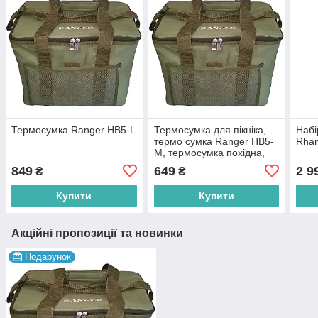
Термосумка Ranger HB5-L
Термосумка для пікніка,
Набі
термо сумка Ranger HB5-
Rham
M, термосумка похідна,
термосумки для їжі на 15
849
649
2 9
₴
₴
л
Купити
Купити
Акційні пропозиції та новинки
Подарунок