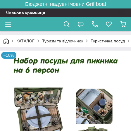
Бюджетні надувні човни
Grif boat
Човнова крамниця
КАТАЛОГ
Туризм та відпочинок
Туристична посуд
–18%