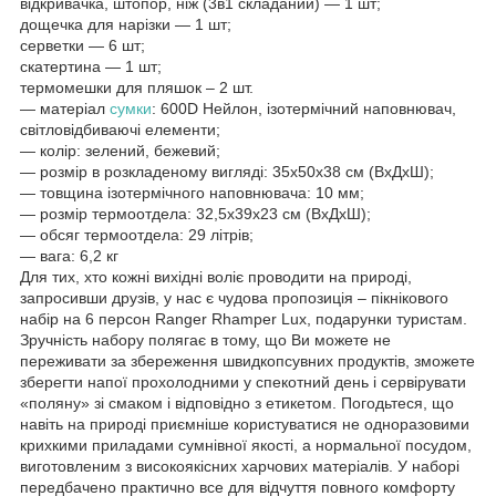
відкривачка, штопор, ніж (3в1 складаний) — 1 шт;
дощечка для нарізки — 1 шт;
серветки — 6 шт;
скатертина — 1 шт;
термомешки для пляшок – 2 шт.
— матеріал
сумки
: 600D Нейлон, ізотермічний наповнювач,
світловідбиваючі елементи;
— колір: зелений, бежевий;
— розмір в розкладеному вигляді: 35х50х38 см (ВхДхШ);
— товщина ізотермічного наповнювача: 10 мм;
— розмір термоотдела: 32,5х39х23 см (ВхДхШ);
— обсяг термоотдела: 29 літрів;
— вага: 6,2 кг
Для тих, хто кожні вихідні воліє проводити на природі,
запросивши друзів, у нас є чудова пропозиція – пікнікового
набір на 6 персон Ranger Rhamper Lux, подарунки туристам.
Зручність набору полягає в тому, що Ви можете не
переживати за збереження швидкопсувних продуктів, зможете
зберегти напої прохолодними у спекотний день і сервірувати
«поляну» зі смаком і відповідно з етикетом. Погодьтеся, що
навіть на природі приємніше користуватися не одноразовими
крихкими приладами сумнівної якості, а нормальної посудом,
виготовленим з високоякісних харчових матеріалів. У наборі
передбачено практично все для відчуття повного комфорту