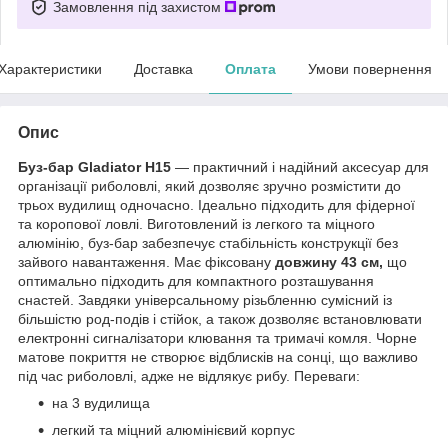
Замовлення під захистом
Характеристики
Доставка
Оплата
Умови повернення
Опис
Буз-бар Gladiator H15
— практичний і надійний аксесуар для
організації риболовлі, який дозволяє зручно розмістити до
трьох вудилищ одночасно. Ідеально підходить для фідерної
та коропової ловлі. Виготовлений із легкого та міцного
алюмінію, буз-бар забезпечує стабільність конструкції без
зайвого навантаження. Має фіксовану
довжину 43 см,
що
оптимально підходить для компактного розташування
снастей. Завдяки універсальному різьбленню сумісний із
більшістю род-подів і стійок, а також дозволяє встановлювати
електронні сигналізатори клювання та тримачі комля. Чорне
матове покриття не створює відблисків на сонці, що важливо
під час риболовлі, адже не відлякує рибу. Переваги:
на 3 вудилища
легкий та міцний алюмінієвий корпус