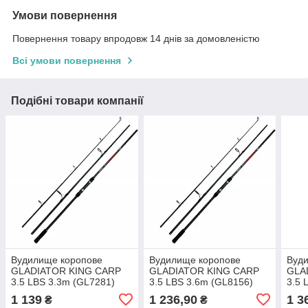
Умови повернення
Повернення товару впродовж 14 днів за домовленістю
Всі умови повернення
Подібні товари компанії
Вудилище коропове
Вудилище коропове
Вуд
GLADIATOR KING CARP
GLADIATOR KING CARP
GLA
3.5 LBS 3.3m (GL7281)
3.5 LBS 3.6m (GL8156)
3.5 
1 139
1 236,90
1 3
₴
₴