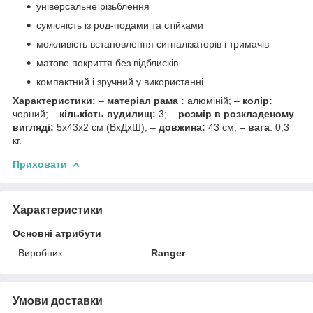
універсальне різьблення
сумісність із род-подами та стійками
можливість встановлення сигналізаторів і тримачів
матове покриття без відблисків
компактний і зручний у використанні
Характеристики:
–
матеріал рама :
алюміній; –
колір:
чорний; –
кількість вудилищ:
3; –
розмір в розкладеному
вигляді:
5х43х2 см (ВхДхШ); –
довжина:
43 см; –
вага
: 0,3
кг.
Приховати
Характеристики
Основні атрибути
Виробник
Ranger
Умови доставки