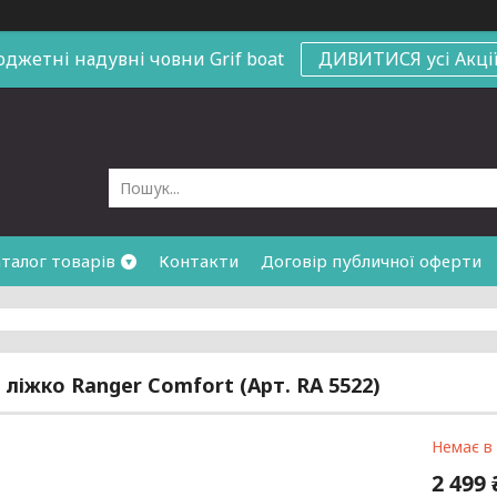
юджетні надувні човни
Grif boat
ДИВИТИСЯ усі Акці
талог товарів
Контакти
Договір публичної оферти
 ліжко Ranger Comfort (Арт. RA 5522)
Немає в
2 499 