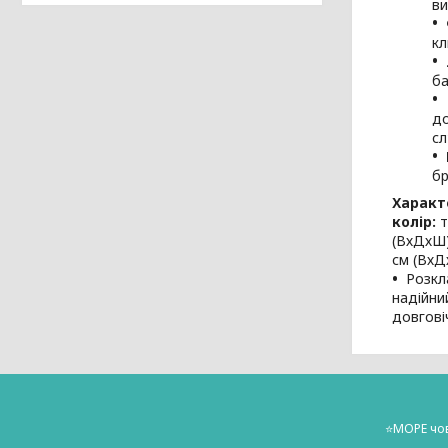
ви
кл
ба
до
сл
бр
Характ
колір:
т
(ВхДхШ)
см (ВхД
Розкл
надійни
довгові