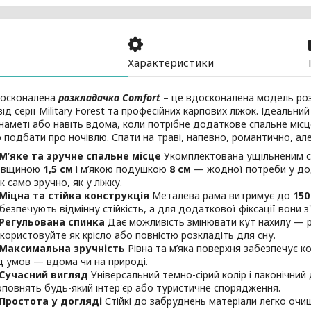
Характеристики
досконалена
розкладачка Comfort
– це вдосконалена модель роз
ід серії Military Forest та професійних карпових ліжок. Ідеальн
 наметі або навіть вдома, коли потрібне додаткове спальне міс
о подбати про ночівлю. Спати на траві, напевно, романтично, а
М’яке та зручне спальне місце
Укомплектована ущільненим 
овщиною
1,5 см
і м’якою подушкою
8 см
— жодної потреби у дод
к само зручно, як у ліжку.
Міцна та стійка конструкція
Металева рама витримує до
150
безпечують відмінну стійкість, а для додаткової фіксації вони 
Регульована спинка
Дає можливість змінювати кут нахилу — ро
користовуйте як крісло або повністю розкладіть для сну.
Максимальна зручність
Рівна та м’яка поверхня забезпечує 
д умов — вдома чи на природі.
Сучасний вигляд
Універсальний темно-сірий колір і лаконічний
повнять будь-який інтер'єр або туристичне спорядження.
Простота у догляді
Стійкі до забруднень матеріали легко оч