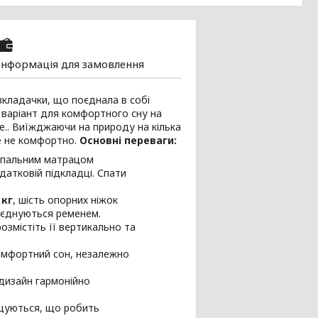
Інформація для замовлення
кладачки, що поєднала в собі
ий варіант для комфортного сну на
це.. Виїжджаючи на природу на кілька
ле не комфортно.
Основні переваги:
спальним матрацом
атковій підкладці. Спати
 кг
, шість опорних ніжок
з'єднуються ременем.
змістіть її вертикально та
комфортний сон, незалежно
 дизайн гармонійно
ищуються, що робить