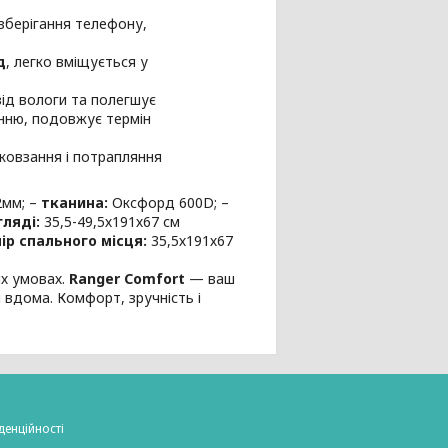
зберігання телефону,
д
, легко вміщується у
ід вологи та полегшує
анню, подовжує термін
овзання і потрапляння
2мм; –
тканина:
Оксфорд 600D; –
ляді:
35,5-49,5х191х67 см
ір спального місця:
35,5х191х67
х умовах.
Ranger Comfort
— ваш
 вдома. Комфорт, зручність і
денційності