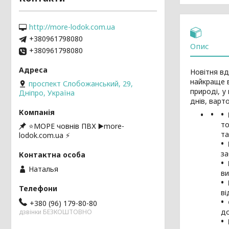
http://more-lodok.com.ua
+380961798080
Опис
+380961798080
Новітня в
найкраще в
проспект Слобожанський, 29,
природі, у
Дніпро, Україна
днів, варт
т
⭐️МОРЕ човнів ПВХ ▶️more-
та
lodok.com.ua ⚡
за
Наталья
ви
ві
+380 (96) 179-80-80
до
дзвінки БЕЗКОШТОВНО