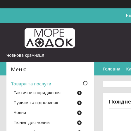
Б
Човнова крамниця
Головна
Ка
Товари та послуги
Тактичне спорядження
Похідне
Туризм та відпочинок
Човни
Тюнінг для човнів