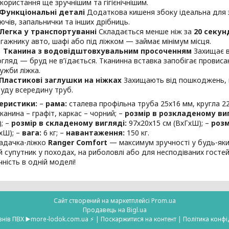
користання ще зручнішим та гігієнічнішим.
Функціональні деталі
Додаткова кишеня збоку ідеальна для 
ючів, запальнички та інших дрібниць.
Легка у транспортуванні
Складається менше ніж за
20 секун
гажнику авто, шафі або під ліжком — займає мінімум місця.
Тканина з водовідштовхувальним просоченням
Захищає в
гляд — бруд не в’їдається. Тканинна вставка запобігає провис
ужби ліжка.
Пластикові заглушки на ніжках
Захищають від пошкоджень, к
уду всередину труб.
еристики:
–
рама:
сталева профільна труба 25х16 мм, кругла 2
канина – графіт, каркас – чорний; –
розмір в розкладеному виг
; –
розмір в складеному вигляді:
97х20х15 см (ВхГхШ); –
розм
хШ); –
вага:
6 кг; –
навантаження:
150 кг.
адачка-ліжко
Ranger Comfort
— максимум зручності у будь-яки
й супутник у походах, на риболовлі або для несподіваних гостей
чність в одній моделі!
Сайт створений на маркетплейсі
Prom.ua
Продавець на Bigl.ua
⭐️МОРЕ човнів ПВХ ▶️more-lodok.com.ua ⚡ |
Поскаржитися на контент
|
Політика конфі