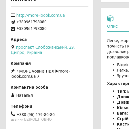
http://more-lodok.com.ua
+380961798080
Опис
+380961798080
Легке, жор
точність і
проспект Слобожанський, 29,
дозволяє 
Дніпро, Україна
поплавково
Відмі
Легке
⭐️МОРЕ човнів ПВХ ▶️more-
Зручн
lodok.com.ua ⚡
Характер
Тип:
м
Наталья
Довж
Довж
Кільк
Вага:
+380 (96) 179-80-80
Стрій
дзвінки БЕЗКОШТОВНО
Касти