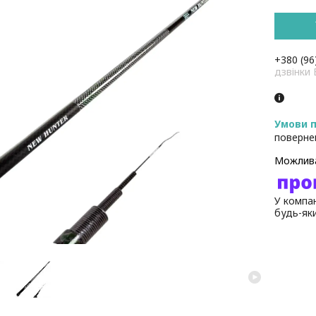
+380 (96
дзвінк
поверне
У компан
будь-як