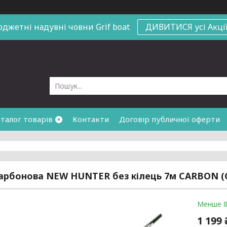
юджетні надувні човни
Grif boat
ДИВИТИСЯ усі Акці
талог товарів
Контакти
Договір публичної оферти
арбонова NEW HUNTER без кілець 7м CARBON (
Менше 8
1 199 