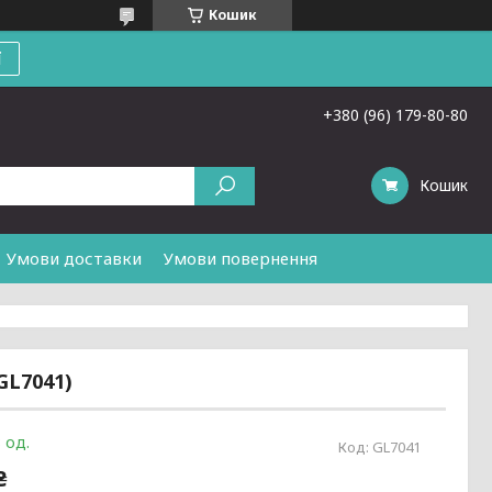
Кошик
ї
+380 (96) 179-80-80
Кошик
Умови доставки
Умови повернення
GL7041)
 од.
Код:
GL7041
₴