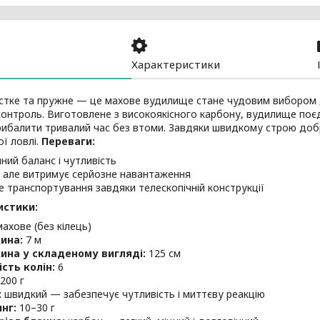
Характеристики
стке та пружне — це махове вудилище стане чудовим вибором д
 контроль. Виготовлене з високоякісного карбону, вудилище поєдн
рибалити тривалий час без втоми. Завдяки швидкому строю доб
ї ловлі.
Переваги:
нний баланс і чутливість
, але витримує серйозне навантаження
е транспортування завдяки телескопічній конструкції
истики:
ахове (без кілець)
ина:
7 м
ина у складеному вигляді:
125 см
ість колін:
6
200 г
:
швидкий — забезпечує чутливість і миттєву реакцію
нг:
10–30 г