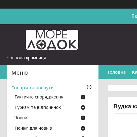
Б
Човнова крамниця
Головна
Ка
Товари та послуги
Тактичне спорядження
Вудка к
Туризм та відпочинок
Човни
Тюнінг для човнів