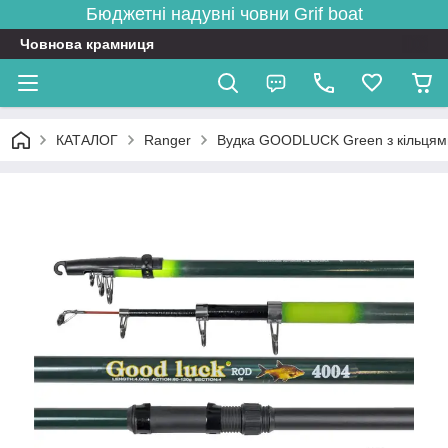
Бюджетні надувні човни
Grif boat
Човнова крамниця
КАТАЛОГ
Ranger
Вудка GOODLUCK Green з кільцям