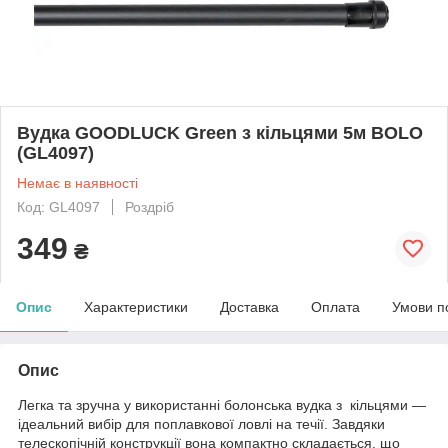
Вудка GOODLUCK Green з кільцями 5м BOLO
(GL4097)
Немає в наявності
Код: GL4097
Роздріб
349
₴
Опис
Характеристики
Доставка
Оплата
Умови п
Опис
Легка та зручна у використанні болонська вудка з кільцями —
ідеальний вибір для поплавкової ловлі на течії. Завдяки
телескопічній конструкції вона компактно складається, що