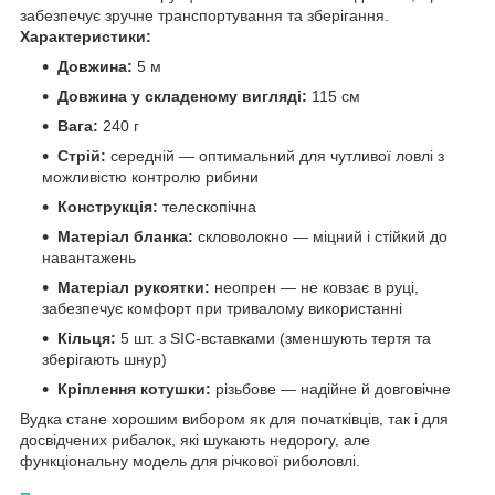
забезпечує зручне транспортування та зберігання.
Характеристики:
Довжина:
5 м
Довжина у складеному вигляді:
115 см
Вага:
240 г
Стрій:
середній — оптимальний для чутливої ловлі з
можливістю контролю рибини
Конструкція:
телескопічна
Матеріал бланка:
скловолокно — міцний і стійкий до
навантажень
Матеріал рукоятки:
неопрен — не ковзає в руці,
забезпечує комфорт при тривалому використанні
Кільця:
5 шт. з SIC-вставками (зменшують тертя та
зберігають шнур)
Кріплення котушки:
різьбове — надійне й довговічне
Вудка стане хорошим вибором як для початківців, так і для
досвідчених рибалок, які шукають недорогу, але
функціональну модель для річкової риболовлі.