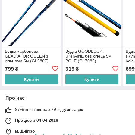
Вудка карбонова
Вудка GOODLUCK
Вудк
GLADIATOR QUEEN з
UKRAINE без кілець 5м
з кі
кільцями 5м (GL6807)
POLE (GL7085)
bolo
799
319
699
₴
₴
Купити
Купити
Про нас
97% позитивних з 79 відгуків за рік
Працює з 04.04.2016
м. Дніпро