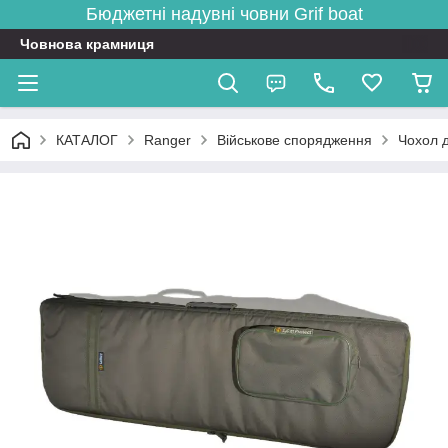
Бюджетні надувні човни
Grif boat
Човнова крамниця
КАТАЛОГ
Ranger
Військове спорядження
Чохол д