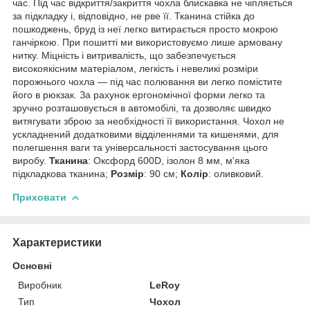
час. Під час відкриття/закриття чохла блискавка не чіпляється
за підкладку і, відповідно, не рве її. Тканина стійка до
пошкоджень, бруд із неї легко витирається просто мокрою
ганчіркою. При пошитті ми використовуємо лише армовану
нитку. Міцність і витривалість, що забезпечується
високоякісним матеріалом, легкість і невеликі розміри
порожнього чохла — під час полювання ви легко помістите
його в рюкзак. За рахунок ергономічної форми легко та
зручно розташовується в автомобілі, та дозволяє швидко
витягувати зброю за необхідності її використання. Чохол не
ускладнений додатковими відділеннями та кишенями, для
полегшення ваги та універсальності застосування цього
виробу.
Тканина
: Оксфорд 600D, ізолон 8 мм, м'яка
підкладкова тканина;
Розмір
: 90 см;
Колір
: оливковий.
Приховати
Характеристики
Основні
Виробник
LeRoy
Тип
Чохол