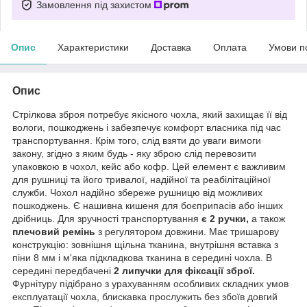
Замовлення під захистом
Опис
Характеристики
Доставка
Оплата
Умови п
Опис
Стрілкова зброя потребує якісного чохла, який захищає її від
вологи, пошкоджень і забезпечує комфорт власника під час
транспортування. Крім того, слід взяти до уваги вимоги
закону, згідно з яким будь - яку зброю слід перевозити
упаковкою в чохол, кейс або кофр. Цей елемент є важливим
для рушниці та його тривалої, надійної та реабілітаційної
служби. Чохол надійно збереже рушницю від можливих
пошкоджень. Є нашивна кишеня для боєприпасів або інших
дрібниць. Для зручності транспортування
є 2 ручки,
а також
плечовий ремінь
з регулятором довжини. Має тришарову
конструкцію: зовнішня щільна тканина, внутрішня вставка з
піни 8 мм і м'яка підкладкова тканина в середині чохла. В
середині передбачені
2 липучки для фіксації зброї.
Фурнітуру підібрано з урахуванням особливих складних умов
експлуатації чохла, блискавка прослужить без збоїв довгий