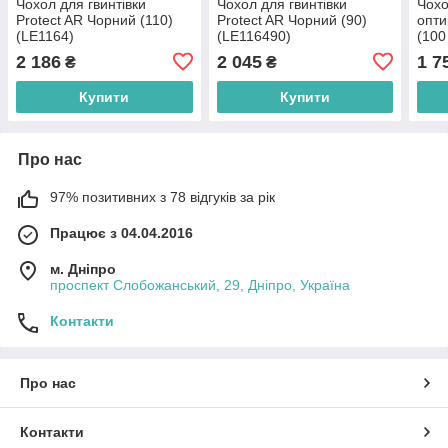
Чохол для гвинтівки
Чохол для гвинтівки
Чохо
Protect AR Чорний (110)
Protect AR Чорний (90)
опти
(LE1164)
(LE116490)
(100
2 186
2 045
1 7
₴
₴
Купити
Купити
Про нас
97% позитивних з 78 відгуків за рік
Працює з 04.04.2016
м. Дніпро
проспект Слобожанський, 29, Дніпро, Україна
Контакти
Про нас
Контакти