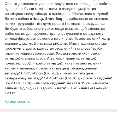
Спинка дозволяє зручно розташуватися на стільці, що робить
відпочинок більш комфортним, а завдяки сумці котра
розміщена внизу стільця, є однією з найбажаніших моделей.
Взяти з собою
стілець Snov Bag
на риболовлю не складає
ніяких труднощів - він дуже просто і компактно складається.
Ви будете забеспечені усим, якщо візьмите цей стілець на
риболовлю. Для зручного транспортування в складеному
вигляді фіксується ременем на липучці. Темно-зелений колір
тканини дуже люблять наші рибалки. Міцна тканина стільця
прослужить довго, каркас виготовлений із сталевої труби,
гарантує міцність конструкції.
Характеристики:
-
рама
стільця:
сталева труба Ø 20 мм; -
тканина стільця:
поліестер 600D; -
колір стільця:
ткань - темно-зелений,
каркас - зеленый; -
розмір стільця в розкладеному
вигляді:
67х35х42 см (ВхГхШ); -
розмір стільця в
складеному вигляді:
54х5х43 см (ВхГхШ); -
розмір сидіння:
35х29 см (ГхШ); -
висота сидіння:
від статі 35 см; -
висота
спинки:
від сидіння 33,5 см; -
вага:
2,4 кг; -
навантаження:
120 кг.
Приховати