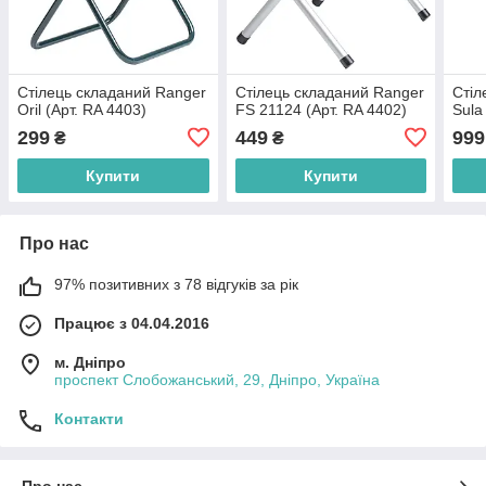
Стілець складаний Ranger
Стілець складаний Ranger
Стіл
Oril (Арт. RA 4403)
FS 21124 (Арт. RA 4402)
Sula
299
449
999
₴
₴
Купити
Купити
Про нас
97% позитивних з 78 відгуків за рік
Працює з 04.04.2016
м. Дніпро
проспект Слобожанський, 29, Дніпро, Україна
Контакти
Про нас