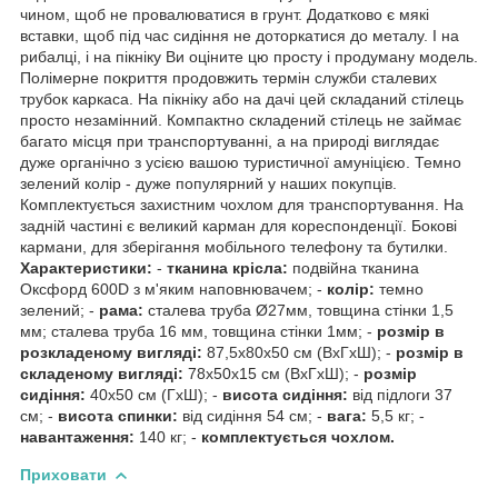
чином, щоб не провалюватися в грунт. Додатково є мякі
вставки, щоб під час сидіння не доторкатися до металу. І на
рибалці, і на пікніку Ви оціните цю просту і продуману модель.
Полімерне покриття продовжить термін служби сталевих
трубок каркаса. На пікніку або на дачі цей складаний стілець
просто незамінний. Компактно складений стілець не займає
багато місця при транспортуванні, а на природі виглядає
дуже органічно з усією вашою туристичної амуніцією. Темно
зелений колір - дуже популярний у наших покупців.
Комплектується захистним чохлом для транспортування. На
задній частині є великий карман для кореспонденції. Бокові
кармани, для зберігання мобільного телефону та бутилки.
Характеристики:
-
тканина крісла:
подвійна тканина
Оксфорд 600D з м'яким наповнювачем; -
колір:
темно
зелений; -
рама:
сталева труба Ø27мм, товщина стінки 1,5
мм; сталева труба 16 мм, товщина стінки 1мм; -
розмір в
розкладеному вигляді:
87,5х80х50 см (ВхГхШ); -
розмір в
складеному вигляді:
78х50х15 см (ВхГхШ); -
розмір
сидіння:
40х50 см (ГхШ); -
висота сидіння:
від підлоги 37
см; -
висота спинки:
від сидіння 54 см; -
вага:
5,5 кг; -
навантаження:
140 кг; -
комплектується чохлом.
Приховати