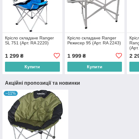
Крісло складане Ranger
Крісло складане Ranger
Кріс
SL 751 (Арт. RA 2220)
Режисер 95 (Арт. RA 2243)
Rang
(Арт
1 299
1 999
2 2
₴
₴
Купити
Купити
Акційні пропозиції та новинки
–11%