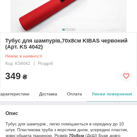
Тубус для шампурів,70х8см KIBAS червоний
(Арт. KS 4042)
Немає в наявності
Код: KS4042
Роздріб
349
₴
арактеристики
Доставка
Оплата
Умови повернення
Опис
Тубус для шампурів , легко поміщаються в середину до 10
штук.
Пластикова труба з жорстким дном, усередині пластик,
зовні обшита тканиною.
Розмір
70х8см
(ДхШ)
Буде довго