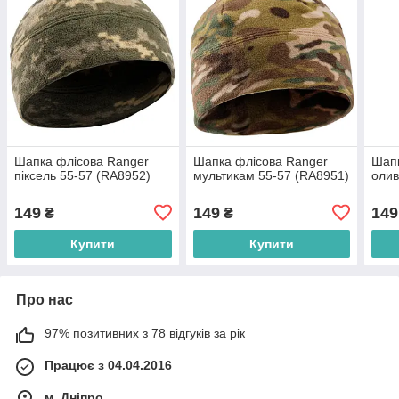
Шапка флісова Ranger
Шапка флісова Ranger
Шапк
піксель 55-57 (RA8952)
мультикам 55-57 (RA8951)
олив
149
149
149
₴
₴
Купити
Купити
Про нас
97% позитивних з 78 відгуків за рік
Працює з 04.04.2016
м. Дніпро