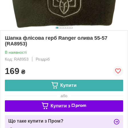
Шапка флісова герб Ranger олива 55-57
(RA8953)
В наявності
Код: RA8953
Роздріб
169
₴
Купити
або
Купити з
Що таке купити з Пром?