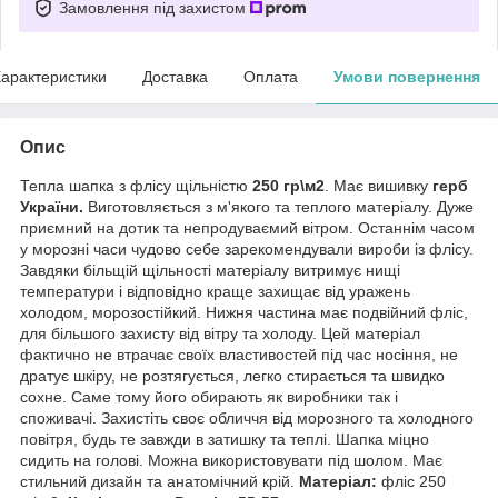
Замовлення під захистом
арактеристики
Доставка
Оплата
Умови повернення
Опис
Тепла шапка з флісу щільністю
250 гр\м2
. Має вишивку
герб
України.
Виготовляється з м'якого та теплого матеріалу. Дуже
приємний на дотик та непродуваємий вітром. Останнім часом
у морозні часи чудово себе зарекомендували вироби із флісу.
Завдяки більщій щільності матеріалу витримує нищі
температури і відповідно краще захищає від уражень
холодом, морозостійкий. Нижня частина має подвійний фліс,
для більшого захисту від вітру та холоду. Цей матеріал
фактично не втрачає своїх властивостей під час носіння, не
дратує шкіру, не розтягується, легко стирається та швидко
сохне. Саме тому його обирають як виробники так і
споживачі. Захистіть своє обличчя від морозного та холодного
повітря, будь те завжди в затишку та теплі. Шапка міцно
сидить на голові. Можна використовувати під шолом. Має
стильний дизайн та анатомічний крій.
Матеріал:
фліс 250