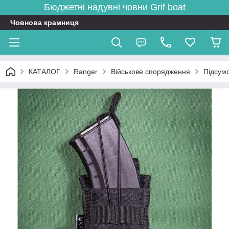
Бюджетні надувні човни
Grif boat
Човнова крамниця
КАТАЛОГ
Ranger
Військове спорядження
Підсумо