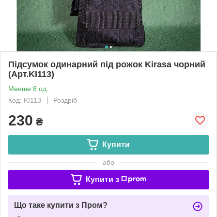
Підсумок одинарний під рожок Kirasa чорний
(Арт.KI113)
Менше 8 од.
Код: KI113
Роздріб
230
₴
Купити
або
Купити з
Що таке купити з Пром?