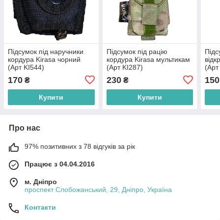
Підсумок під наручники
Підсумок під рацію
Підс
кордура Kirasa чорний
кордура Kirasa мультикам
відк
(Арт KI544)
(Арт KI287)
(Арт
170
230
150
₴
₴
Купити
Купити
Про нас
97% позитивних з 78 відгуків за рік
Працює з 04.04.2016
м. Дніпро
проспект Слобожанський, 29, Дніпро, Україна
Контакти