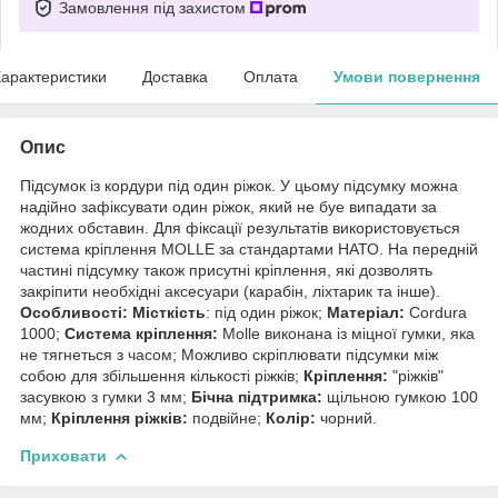
Замовлення під захистом
арактеристики
Доставка
Оплата
Умови повернення
Опис
Підсумок із кордури під один ріжок. У цьому підсумку можна
надійно зафіксувати один ріжок, який не буе випадати за
жодних обставин. Для фіксації результатів використовується
система кріплення MOLLE за стандартами НАТО. На передній
частині підсумку також присутні кріплення, які дозволять
закріпити необхідні аксесуари (карабін, ліхтарик та інше).
Особливості:
Місткість
: під один ріжок;
Матеріал:
Cordura
1000;
Система кріплення:
Molle виконана із міцної гумки, яка
не тягнеться з часом; Можливо скріплювати підсумки між
собою для збільшення кількості ріжків;
Кріплення:
"ріжків"
засувкою з гумки 3 мм;
Бічна підтримка:
щільною гумкою 100
мм;
Кріплення ріжків:
подвійне;
Колір:
чорний.
Приховати