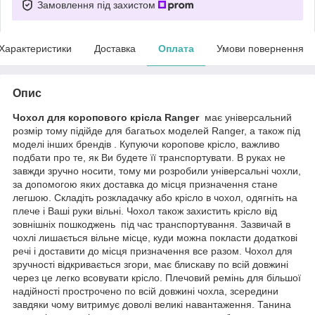
Замовлення під захистом
Характеристики
Доставка
Оплата
Умови повернення
Опис
Чохол для коропового крісла Ranger
має універсальний
розмір тому підійде для багатьох моделей Ranger, а також під
моделі інших брендів . Купуючи коропове крісло, важливо
подбати про те, як Ви будете її транспортувати. В руках не
завжди зручно носити, тому ми розробили універсальні чохли,
за допомогою яких доставка до місця призначення стане
легшою. Складіть розкладачку або крісло в чохол, одягніть на
плече і Ваші руки вільні. Чохол також захистить крісло від
зовнішніх пошкоджень під час транспортування. Зазвичай в
чохлі лишається вільне місце, куди можна покласти додаткові
речі і доставити до місця призначення все разом. Чохол для
зручності відкривається згори, має блискаву по всій довжині
через це легко всовувати крісло. Плечовий ремінь для більшої
надійності прострочено по всій довжині чохла, зсередини
завдяки чому витримує доволі великі навантаження. Танина