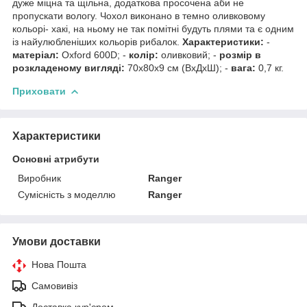
дуже міцна та щільна, додаткова просочена аби не
пропускати вологу. Чохол виконано в темно оливковому
кольорі- хакі, на ньому не так помітні будуть плями та є одним
із найулюбленіших кольорів рибалок.
Характеристики:
-
матеріал:
Oxford 600D; -
колір:
оливковий; -
розмір в
розкладеному вигляді:
70х80х9 см (ВхДхШ); -
вага:
0,7 кг.
Приховати
Характеристики
Основні атрибути
Виробник
Ranger
Сумісність з моделлю
Ranger
Умови доставки
Нова Пошта
Самовивіз
Доставка кур'єром