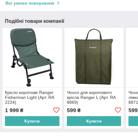
Всі умови повернення
Подібні товари компанії
Крісло коропове Ranger
Чохол для коропового
Чохо
Fisherman Light (Арт. RA
крісла Ranger L (Арт. RA
ліжк
2224)
8869)
8871
1 999
599
599
₴
₴
Купити
Купити