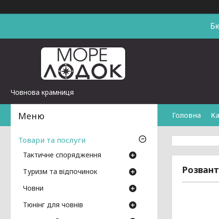
Б
Човнова крамниця
Головна
Ка
Товари та послуги
Тактичне спорядження
Розвант
Туризм та відпочинок
Човни
Тюнінг для човнів