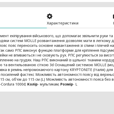
Характеристики
мент екіпірування військового, що допомагає звільнити руки та
вдяки системі MOLLE розвантаження дозволяє мати в легкому д
ояс пояс переносить основне навантаження зі спини і плечей на 
Так само РПС виконує функцію платформи для кріплення підсумкі
ейки не впиваються і не сковують рух. РПС регулюється за висо
іпленню на грудях. Наш РПС виконаний із щільної тканини корд
ю та вентильованою сіткою 3d Оснащений системою MOLLE (мод
вка в ремінь непромокаючого картону KRYPTONITE (Італія) для 
 посилений фастекс Можливість автономності поясу від верхнь
 15 см, об'єм до 115 см (L) Можливість автономності пояса без 
-Cordura 1000d;
Колір
- мультикам;
Розмір
- L