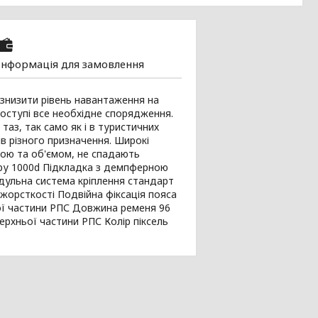
Інформація для замовлення
 знизити рівень навантаження на
оступі все необхідне спорядження.
таз, так само як і в туристичних
в різного призначення. Широкі
тою та об'ємом, не спадають
уру 1000d Підкладка з демпферною
ульна система кріплення стандарт
жорсткості Подвійна фіксація пояса
ої частини РПС Довжина ременя 96
верхньої частини РПС Колір піксель