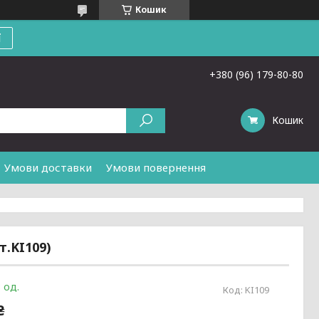
Кошик
ї
+380 (96) 179-80-80
Кошик
Умови доставки
Умови повернення
т.KI109)
 од.
Код:
KI109
₴