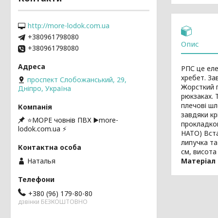
http://more-lodok.com.ua
+380961798080
Опис
+380961798080
РПС це еле
хребет. За
проспект Слобожанський, 29,
Жорсткий п
Дніпро, Україна
рюкзаках. 
плечові шл
завдяки кр
⭐️МОРЕ човнів ПВХ ▶️more-
прокладко
lodok.com.ua ⚡
НАТО) Вста
липучка та
см, висота
Матеріал
Наталья
+380 (96) 179-80-80
дзвінки БЕЗКОШТОВНО