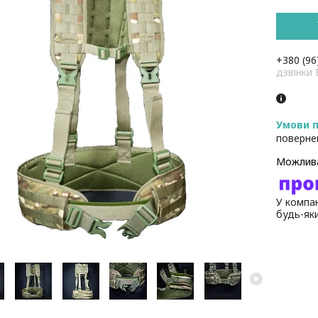
+380 (96
дзвінк
поверне
У компан
будь-як