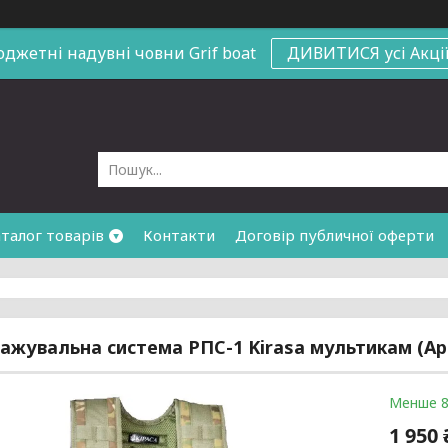
юджетні надувні човни
Grif boat
ДИВИТИСЯ усі Акці
талог товарів
Контакти
Договір публичної оферти
ажувальна система РПС-1 Kirasa мультикам (Ар
Менше 8
1 950 