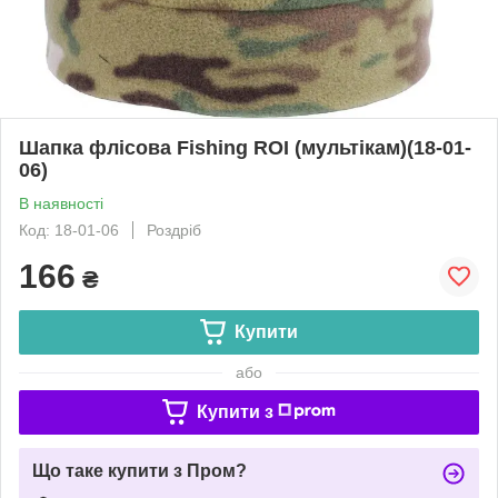
Шапка флісова Fishing ROI (мультікам)(18-01-
06)
В наявності
Код: 18-01-06
Роздріб
166
₴
Купити
або
Купити з
Що таке купити з Пром?