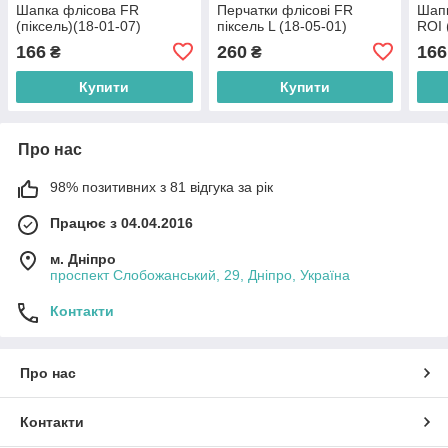
Шапка флісова FR
Перчатки флісові FR
Шапк
(піксель)(18-01-07)
піксель L (18-05-01)
ROI 
166
260
166
₴
₴
Купити
Купити
Про нас
98% позитивних з 81 відгука за рік
Працює з 04.04.2016
м. Дніпро
проспект Слобожанський, 29, Дніпро, Україна
Контакти
Про нас
Контакти