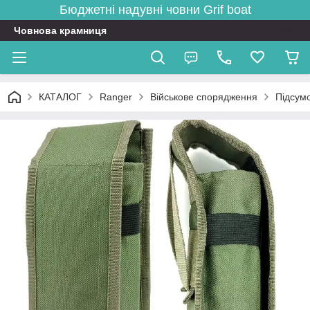
Бюджетні надувні човни
Grif boat
Човнова крамниця
КАТАЛОГ
Ranger
Військове спорядження
Підсумо