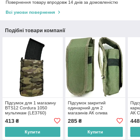
Повернення товару впродовж 14 днів за домовленістю
Всі умови повернення
Подібні товари компанії
Підсумок для 1 магазину
Підсумок закритий
Підс
BTS12 Cordura 1050
одинарний для 2
карк
мультикам (LE3760)
магазинів АК олива
АК C
(LE2109)
пікс
413
285
448
₴
₴
Купити
Купити