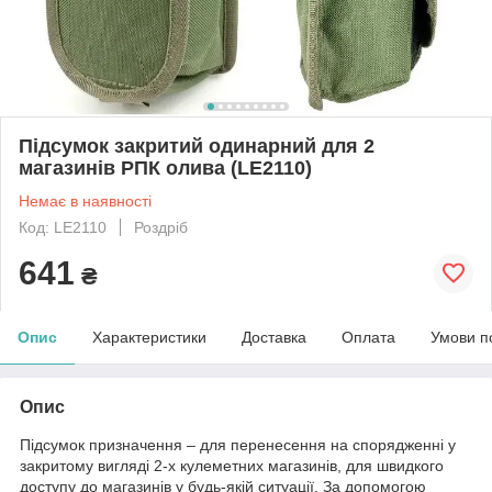
Підсумок закритий одинарний для 2
магазинів РПК олива (LE2110)
Немає в наявності
Код: LE2110
Роздріб
641
₴
Опис
Характеристики
Доставка
Оплата
Умови п
Опис
Підсумок призначення – для перенесення на спорядженні у
закритому вигляді 2-х кулеметних магазинів, для швидкого
доступу до магазинів у будь-якій ситуації. За допомогою