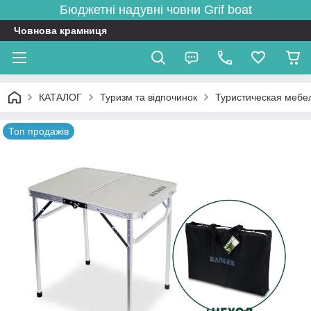
Бюджетні надувні човни
Grif boat
Човнова крамниця
КАТАЛОГ
Туризм та відпочинок
Туристическая мебе
Топ продажів