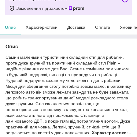
Замовлення під захистом
Опис
Характеристики
Доставка
Оплата
Умови п
Опис
Самий маленький туристичний складний стіл для рибалки,
проте дуже зручний та практичний складаний стіл Plain –
надійне рішення саме для Вас. Стане незмінним помічником
в будь-якій подорожі, вилазці на природу чи на рибалці.
Чудовий подарунок коханому чоловікові на день рибалки.
Місця для зберігання столу потрібно зовсім мало, в багажнику
легкового авто він зможе лежати завжди та не буде заважати,
що робить транспортування даної моделі розкладного стола
дуже зручним. Стіл складається навпіл так, що
перетворюється в невелику валізку, котра ховається в чохол,
який захистить його від пошкоджень. Стільниця з
ламінованого ДВП, з покриттям від потрапляння вологи. Дуже
практичний для човна. Легкий, зручний, стійкий стіл ще й
регулюється по висоті у двох положеннях.
Характеристики:
-