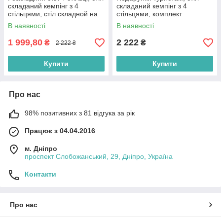
складаний кемпінг з 4
складаний кемпінг з 4
стільцями, стіл складной на
стільцями, комплект
природу, стіл + 4 стільці для
складаний меблів, комплект
В наявності
В наявності
пікніка
стіл і стільці для пікніка
1 999,80
2 222
₴
₴
2 222 ₴
Купити
Купити
Про нас
98% позитивних з 81 відгука за рік
Працює з 04.04.2016
м. Дніпро
проспект Слобожанський, 29, Дніпро, Україна
Контакти
Про нас