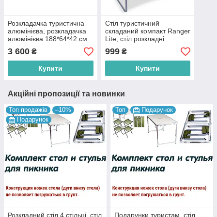
Розкладачка туристична
Стіл туристичний
алюмінієва, розкладачка
складаний компакт Ranger
алюмінієва 188*64*42 см
Lite, стіл розкладні
для риболовлі пікніка
туристичний, складаний
3 600
999
₴
₴
природи
стіл для пікніка
Купити
Купити
Акційні пропозиції та новинки
Топ продажів
–10%
Топ
Подарунок
Подарунок
Розкладний стіл 4 стільці, стіл
Подарунки туристам, стіл