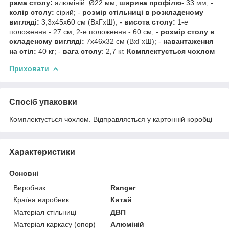
рама столу:
алюміній Ø22 мм,
ширина профілю
- 33 мм; -
колір столу:
сірий; -
розмір стільниці в розкладеному
вигляді:
3,3х45х60 см (ВхГхШ); -
висота столу:
1-е
положення - 27 см; 2-е положення - 60 см; -
розмір столу в
складеному вигляді:
7х46х32 см (ВхГхШ); -
навантаження
на стіл:
40 кг; -
вага столу
: 2,7 кг.
Комплектується чохлом
Приховати
Спосіб упаковки
Комплектується чохлом. Відправляється у картонній коробці
Характеристики
Основні
Виробник
Ranger
Країна виробник
Китай
Матеріал стільниці
ДВП
Матеріал каркасу (опор)
Алюміній