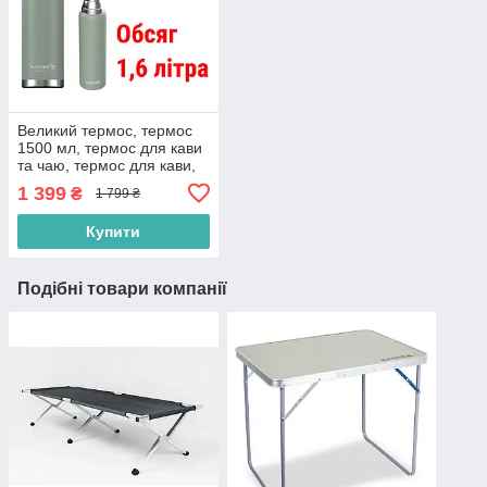
Великий термос, термос
1500 мл, термос для кави
та чаю, термос для кави,
термос для чаю 1,6 літра,
1 399
₴
1 799 ₴
термос металевий 1 5 л
Купити
Подібні товари компанії