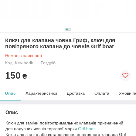
Ключ для клапана човна Гриф, ключ для
повітряного клапана до човнів Grif boat
Немає в наявності
Код: Key-borik
Роздріб
150
₴
Опис
Характеристики
Доставка
Оплата
Умови п
Опис
Ключ для заміни повітротримальних клапанів призначений
для надувних човнів торгової марки
Grif boat
.
Ключ для зняття або встановлення повітряного клапана Grif