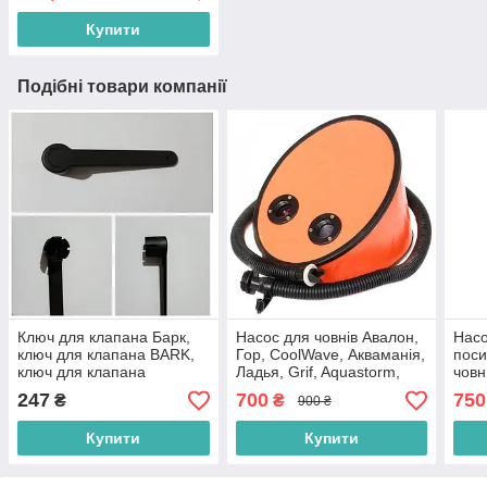
Купити
Подібні товари компанії
Ключ для клапана Барк,
Насос для човнів Авалон,
Насо
ключ для клапана BARK,
Гор, CoolWave, Акваманія,
пос
ключ для клапана
Ладья, Grif, Aquastorm,
човни
надувних човнів Барк
Red River під клапан
клап
247
700
750
₴
₴
900 ₴
Borika з посиленою
пружиною
Купити
Купити