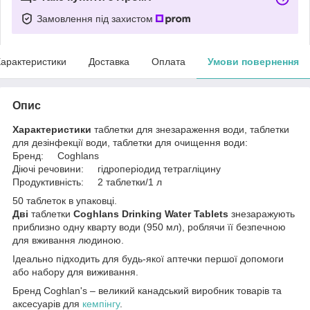
Замовлення під захистом
арактеристики
Доставка
Оплата
Умови повернення
Опис
Характеристики
таблетки для знезараження води, таблетки
для дезінфекції води, таблетки для очищення води:
Бренд: Coghlans
Діючі речовини: гідроперіодид тетрагліцину
Продуктивність: 2 таблетки/1 л
50 таблеток в упаковці.
Дві
таблетки
Coghlans Drinking Water Tablets
знезаражують
приблизно одну кварту води (950 мл), роблячи її безпечною
для вживання людиною.
Ідеально підходить для будь-якої аптечки першої допомоги
або набору для виживання.
Бренд Coghlan's – великий канадський виробник товарів та
аксесуарів для
кемпінгу
.