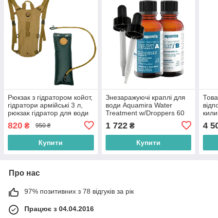
Рюкзак з гідратором койот,
Знезаражуючі краплі для
Това
гідратори армійські 3 л,
води Aquamira Water
відп
рюкзак гідратор для води
Treatment w/Droppers 60
кили
військовий
ml, фільтр для води
дитя
820
1 722
4 5
₴
₴
950 ₴
похідний
плав
відп
Купити
Купити
Про нас
97% позитивних з 78 відгуків за рік
Працює з 04.04.2016