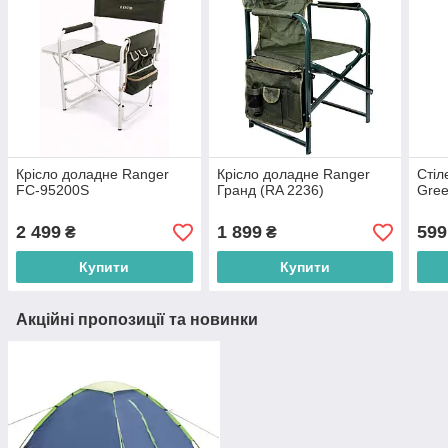
Крісло доладне Ranger
Крісло доладне Ranger
Стіл
FC-95200S
Гранд (RA 2236)
Gree
2 499
1 899
599
₴
₴
Купити
Купити
Акційні пропозиції та новинки