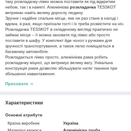
таку розкладачку-ліжко можна поставити як під відкритим
небом, так і в наметі. Алюмінієва
розкладачка
TESSKOT
витримає навіть велику дорослу людину.
Зручне і надійне спальне місце, яке не раз стане в нагоді і
вдома, в разі, якщо приїхали гості і їх треба розмістити на ніч.
Розкладачка TESSKOT в складеному вигляді практично не
займає місця – її можна заховати під ліжко або просто
поставити в шафу. У комплект йде чохол з ручками для
зручності транспортування, а також легко поміщається в
багажнику автомобіля.
Розкладається ліжко просто, алюмінієва рама робить
розкладачку міцної, що витримує велику вагу. Унікальна
конструкція рами дозволяє збільшувати натяг тканини при
збільшенні навантаження.
Приховати
Характеристики
Основні атрибути
Країна виробник
Україна
Матеріал каркаса
Алюмінієва труба