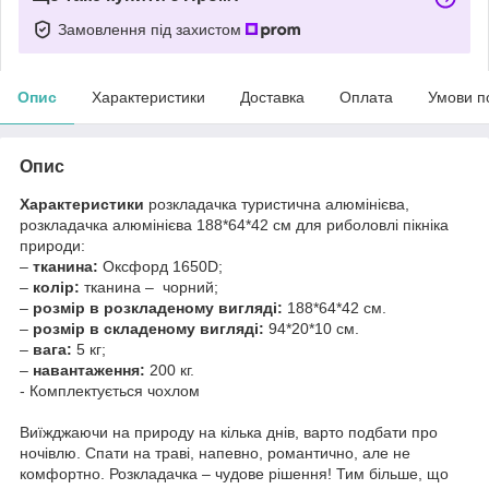
Замовлення під захистом
Опис
Характеристики
Доставка
Оплата
Умови п
Опис
Характеристики
розкладачка туристична алюмінієва,
розкладачка алюмінієва 188*64*42 см для риболовлі пікніка
природи:
–
тканина:
Оксфорд 1650D;
–
колір:
тканина – чорний;
–
розмір в розкладеному вигляді:
188*64*42 см.
–
розмір в складеному вигляді:
94*20*10 см.
–
вага:
5 кг;
–
навантаження:
200 кг.
- Комплектується чохлом
Виїжджаючи на природу на кілька днів, варто подбати про
ночівлю. Спати на траві, напевно, романтично, але не
комфортно. Розкладачка – чудове рішення! Тим більше, що