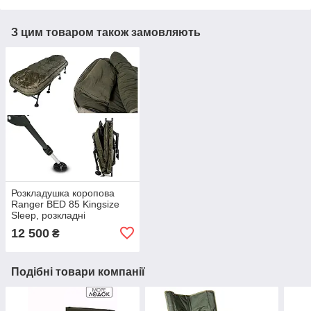
З цим товаром також замовляють
Розкладушка коропова
Ranger BED 85 Kingsize
Sleep, розкладні
рибальське ліжко зі
12 500
₴
спальним мішком, з
подушкою
Подібні товари компанії