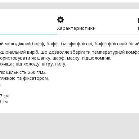
Характеристики
й молодіжний бафф, бафф, баффи флісові, бафф флісовий біли
ціональний виріб, що дозволяє зберігати температурний комф
ористовувати як шапку, шарф, маску, підшоломник.
ахищає від холоду, вітру, пилу.
ліс щільність 260 г/м2
тяжкою та фіксатором.
.
7 см
5 см