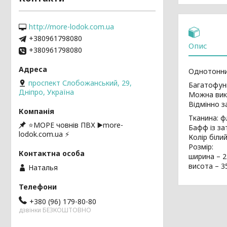
http://more-lodok.com.ua
+380961798080
Опис
+380961798080
Однотонни
проспект Слобожанський, 29,
Багатофунк
Дніпро, Україна
Можна вик
Відмінно з
Тканина: ф
⭐️МОРЕ човнів ПВХ ▶️more-
Бафф із за
lodok.com.ua ⚡
Колір білий
Розмір:
ширина – 2
висота – 3
Наталья
+380 (96) 179-80-80
дзвінки БЕЗКОШТОВНО