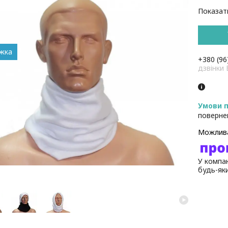
Показати
+380 (96
дзвінк
поверне
У компан
будь-як