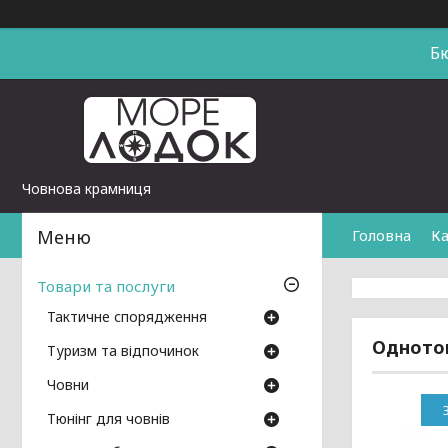
Б
Човнова крамниця
Головна
Ка
Товари та послуги
Тактичне спорядження
Однотон
Туризм та відпочинок
Човни
Тюнінг для човнів