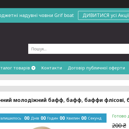
юджетні надувні човни
Grif boat
ДИВИТИСЯ усі Акці
талог товарів
Контакти
Договір публичної оферти
ний молодіжний бафф, бафф, баффи флісові, 
Готово 
0
0
0
0
0
0
0
0
Залишилось
Днів
Годин
Хвилин
Секунд
200 ₴