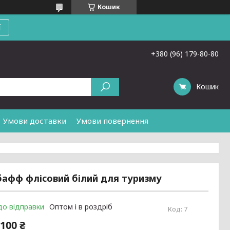
Кошик
ї
+380 (96) 179-80-80
Кошик
Умови доставки
Умови повернення
бафф флісовий білий для туризму
до відправки
Оптом і в роздріб
Код:
7
100 ₴