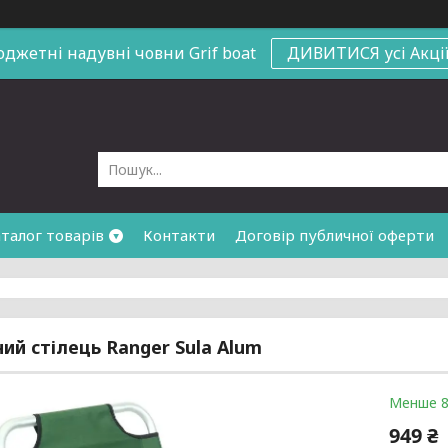
юджетні надувні човни
Grif boat
ДИВИТИСЯ усі Акці
талог товарів
Контакти
Договір публичної оферти
ий стілець Ranger Sula Alum
Менше 8
949 ₴