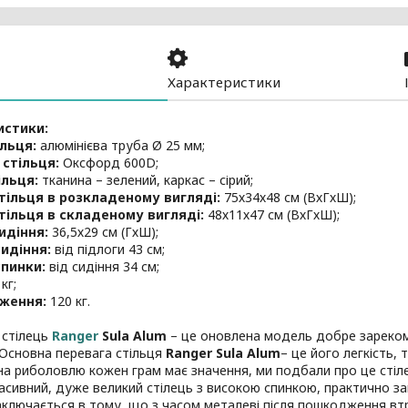
Характеристики
истики:
льця:
алюмінієва труба Ø 25 мм;
 стільця:
Оксфорд 600D;
ільця:
тканина – зелений, каркас – сірий;
стільця в розкладеному вигляді:
75х34х48 см (ВхГхШ);
тільця в складеному вигляді:
48х11х47 см (ВхГхШ);
идіння:
36,5х29 см (ГхШ);
идіння:
від підлоги 43 см;
спинки:
від сидіння 34 см;
кг;
ження:
120 кг.
 стілець
Ranger
Sula Alum
– це оновлена модель добре зареком
 Основна перевага стільця
Ranger Sula Alum
– це його легкість,
на риболовлю кожен грам має значення, ми подбали про це сті
асивний, дуже великий стілець з високою спинкою, практично з
аключається в тому, що з часом металеві після пошкодження втр