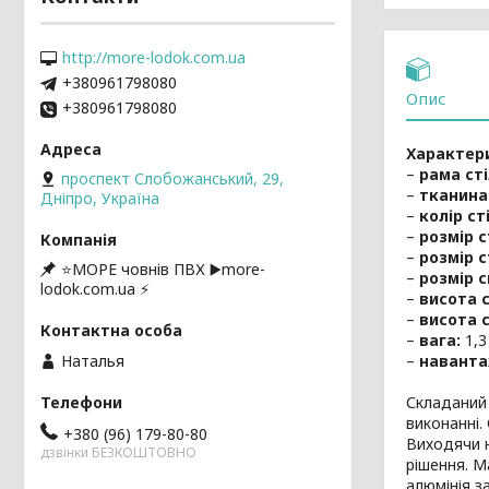
http://more-lodok.com.ua
+380961798080
Опис
+380961798080
Характер
–
рама сті
проспект Слобожанський, 29,
–
тканина
Дніпро, Україна
–
колір ст
–
розмір 
–
розмір с
⭐️МОРЕ човнів ПВХ ▶️more-
–
розмір с
lodok.com.ua ⚡
–
висота с
–
висота 
–
вага:
1,3 
–
наванта
Наталья
Складаний
виконанні.
+380 (96) 179-80-80
Виходячи 
дзвінки БЕЗКОШТОВНО
рішення. М
алюмінія з