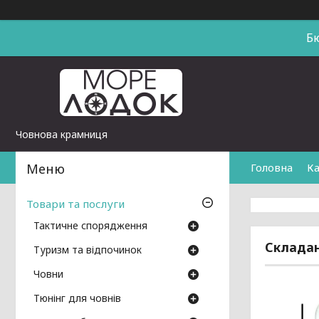
Б
Човнова крамниця
Головна
Ка
Товари та послуги
Тактичне спорядження
Складан
Туризм та відпочинок
Човни
Тюнінг для човнів