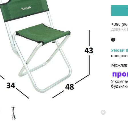
+380 (96
дзвінк
поверне
У компан
будь-як