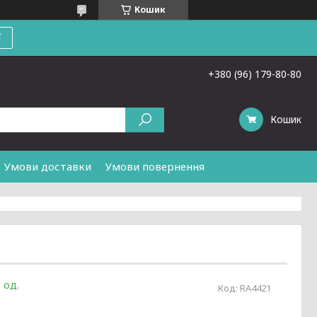
Кошик
ї
+380 (96) 179-80-80
Кошик
Умови доставки
Умови повернення
 од.
Код:
RA4421