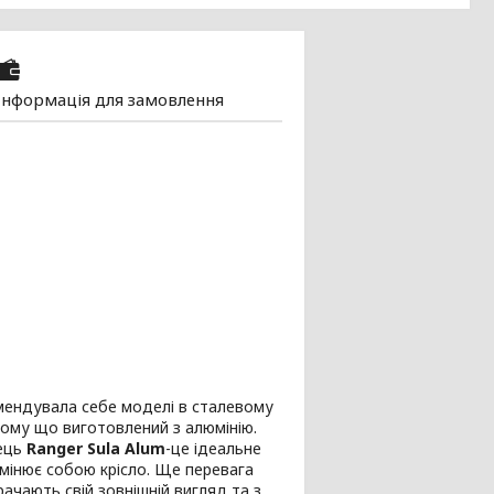
Інформація для замовлення
ендувала себе моделі в сталевому
 тому що виготовлений з алюмінію.
лець
Ranger Sula Alum
-це ідеальне
амінює собою крісло. Ще перевага
ачають свій зовнішній вигляд та з