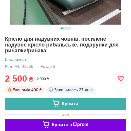
Крісло для надувних човнів, посилене
надувне крісло рибальське, подарунки для
рибалки/рибака
В наявності
Код: ML-01555
Роздріб
2 500
₴
2 900 ₴
Економія
400 ₴
Залишилось
27 днів
Купити
або
Купити з