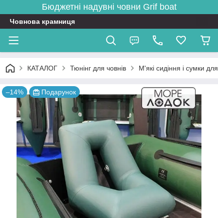
Бюджетні надувні човни
Grif boat
Човнова крамниця
КАТАЛОГ
Тюнінг для човнів
М'які сидіння і сумки для
–14%
Подарунок