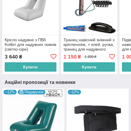
Крісло надувне з ПВХ
Транец навісний знімний з
Підв
Kolibri для надувних човнів
кріпленням, + клей, ручка,
наві
(світло-сіре)
транец для надувного
для 
човна, підвісний транец
комп
3 640
1 150
1 0
₴
₴
1 300 ₴
ПВХ
Купити
Купити
Акційні пропозиції та новинки
–12%
Подарунок
–12%