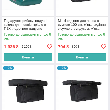
Подарунок рибаку, надувні
М'які сидіння для човна з
крісла для човнів, крісло з
сумкою 100 см, м'яке сидіння
ПВХ, лодочное надувне
з сумкою-рундуком, м'яка
крісло, крісло для надувних
накладка на банку з сумкою
Готово до відправки менше 8
Готово до відправки менше 8
човнів
од.
од.
1 936
704
₴
₴
2 200 ₴
800 ₴
Купити
Купити
–12%
–12%