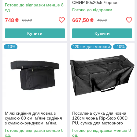
СМИР 80х20х5 Черное
Готово до відправки менше 8
од.
Готово до відправки
748
667,50
₴
₴
850 ₴
750 ₴
Купити
Купити
–10%
120 см для моторки
–10%
М'які сидіння для човна з
Посилена сумка для човна
сумкою 80 см, м'яке сидіння
120см чорна Rip-Stop 600D
з сумкою-рундуком, м'яка
PU, сумка для моторного
накладка на банку з сумкою
човна,
Готово до відправки менше 8
Готово до відправки менше 8
од.
од.