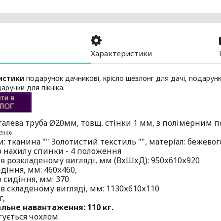
Характеристики
истики
подарунок дачникові, крісло шезлонг для дачі, подарунк
дарунки для пікніка:
Сталева труба Ø20мм, товщ. стінки 1 мм, з полімерним 
ен»
: тканина "" Золотистий текстиль "", матеріал: бежевог
р нахилу спинки - 4 положення
 в розкладеному вигляді, мм (ВхШхД): 950х610х920
діння, мм: 460х460,
 сидіння, мм: 370
 в складеному вигляді, мм: 1130х610х110
г,
ьне навантаження: 110 кг.
ується чохлом.