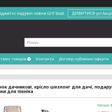
юджетні надувні човни
Grif boat
ДИВИТИСЯ усі Акці
талог товарів
Контакти
Договір публичної оферти
ок дачникові, крісло шезлонг для дачі, подарун
ки для пікніка
Менше 8