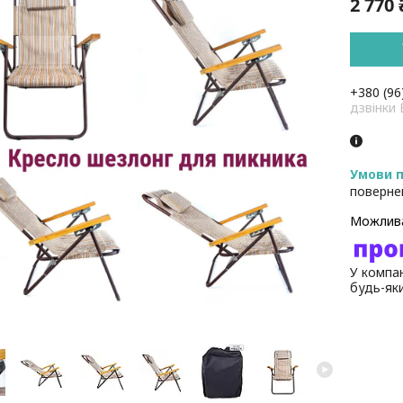
2 770 
+380 (96
дзвінк
поверне
У компан
будь-як