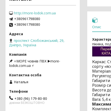
http://more-lodok.com.ua
+380961798080
+380961798080
Опис
Характер
проспект Слобожанський, 29,
пікніка, по
Дніпро, Україна
⭐️МОРЕ човнів ПВХ ▶️more-
Каркас: 
lodok.com.ua ⚡
сорту «яс
Матеріали
Регулято
Габарити
Наталья
Розмір си
Висота до
Габарити
+380 (96) 179-80-80
Вага: 5,4 к
дзвінки БЕЗКОШТОВНО
Максимал
Комплект