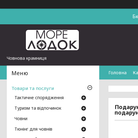
Б
Човнова крамниця
Головна
Ка
Товари та послуги
Тактичне спорядження
Подарун
Туризм та відпочинок
подарун
Човни
Тюнінг для човнів