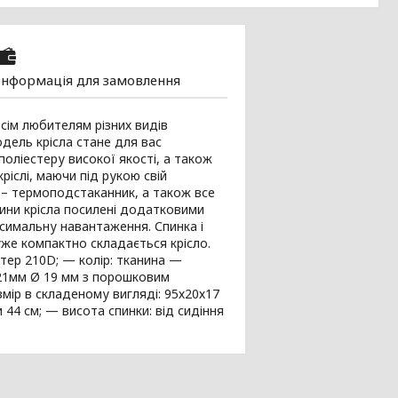
Інформація для замовлення
всім любителям різних видів
одель крісла стане для вас
поліестеру високої якості, а також
ріслі, маючи під рукою свій
у – термоподстаканник, а також все
тини крісла посилені додатковими
ксимальну навантаження. Спинка і
уже компактно складається крісло.
стер 210D; — колір: тканина —
 21мм Ø 19 мм з порошковим
мір в складеному вигляді: 95х20х17
и 44 см; — висота спинки: від сидіння