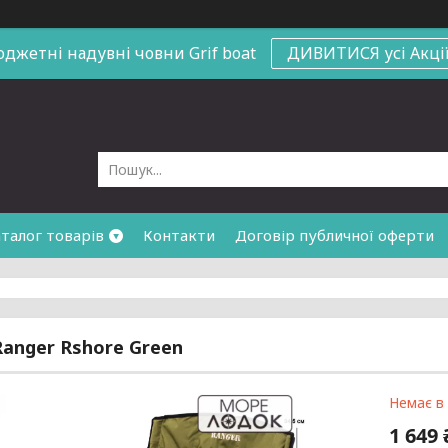
юджетні надувні човни
Grif boat
ДИВИТИСЯ усі Акці
талог товарів
Контакти
Договір публичної оферти
Ranger Rshore Green
Немає в
1 649 