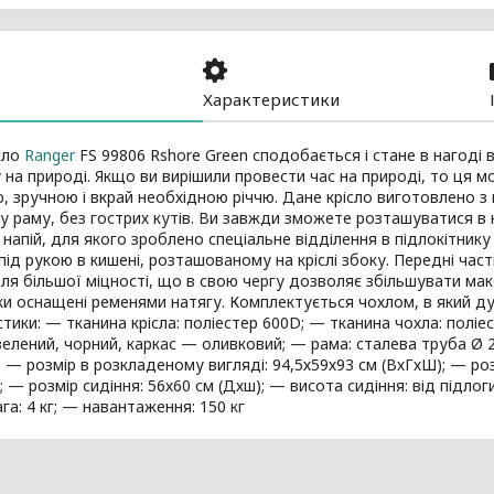
Характеристики
сло
Ranger
FS 99806 Rshore Green сподобається і стане в нагоді 
 на природі. Якщо ви вирішили провести час на природі, то ця м
, зручною і вкрай необхідною річчю. Дане крісло виготовлено з 
у раму, без гострих кутів. Ви завжди зможете розташуватися в к
напій, для якого зроблено спеціальне відділення в підлокітник
під рукою в кишені, розташованому на кріслі збоку. Передні час
ля більшої міцності, що в свою чергу дозволяє збільшувати ма
ки оснащені ременями натягу. Комплектується чохлом, в який д
тики: — тканина крісла: поліестер 600D; — тканина чохла: поліе
елений, чорний, каркас — оливковий; — рама: сталева труба Ø
 — розмір в розкладеному вигляді: 94,5х59х93 см (ВхГхШ); — роз
; — розмір сидіння: 56х60 см (Дхш); — висота сидіння: від підлог
ага: 4 кг; — навантаження: 150 кг