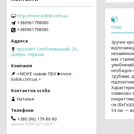
http://more-lodok.com.ua
+380961798080
Опис
+380961798080
Зручне крі
відпочинку
проспект Слобожанський, 29,
незамінною
Дніпро, Україна
має сталев
улюблений 
необхідне 
⭐️МОРЕ човнів ПВХ ▶️more-
трубами, д
lodok.com.ua ⚡
підлокітни
Характерис
оливково-з
покриттям;
Наталья
см (ВхГхШ)
54 см; — в
+380 (96) 179-80-80
дзвінки БЕЗКОШТОВНО