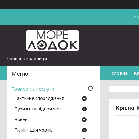
Б
Човнова крамниця
Головна
Ка
Товари та послуги
Тактичне спорядження
Крісло 
Туризм та відпочинок
Човни
Тюнінг для човнів