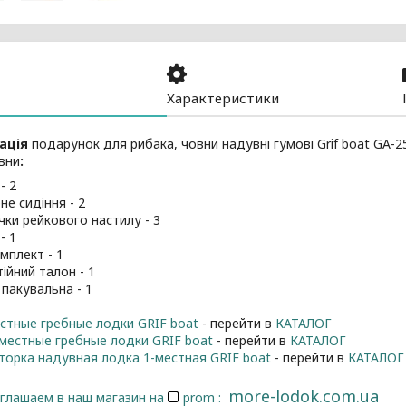
Характеристики
ація
подарунок для рибака, човни надувні гумові Grif boat GA-2
вни
:
- 2
не сидіння - 2
ки рейкового настилу - 3
- 1
мплект - 1
ійний талон - 1
 пакувальна - 1
тные гребные лодки GRIF boat
- перейти в
КАТАЛОГ
естные гребные лодки GRIF boat
- перейти в
КАТАЛОГ
орка надувная лодка 1-местная GRIF boat
- перейти в
КАТАЛОГ
more-lodok.com.ua
лашаем в наш магазин на
prom :