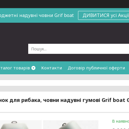
юджетні надувні човни
Grif boat
ДИВИТИСЯ усі Акці
талог товарів
Контакти
Договір публичної оферти
ок для рибака, човни надувні гумові Grif boat 
В наявно