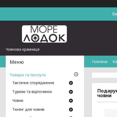
Б
Човнова крамниця
Головна
Ка
Товари та послуги
Тактичне спорядження
Подарун
Туризм та відпочинок
човни
Човни
Тюнінг для човнів