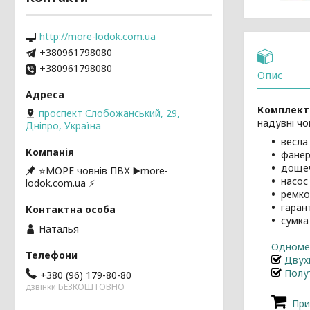
http://more-lodok.com.ua
+380961798080
+380961798080
Опис
Комплект
проспект Слобожанський, 29,
надувні чо
Дніпро, Україна
весла 
фанер
дощеч
⭐️МОРЕ човнів ПВХ ▶️more-
насос 
lodok.com.ua ⚡
ремко
гарант
сумка
Наталья
Одномес
Двухм
Полут
+380 (96) 179-80-80
дзвінки БЕЗКОШТОВНО
Приг