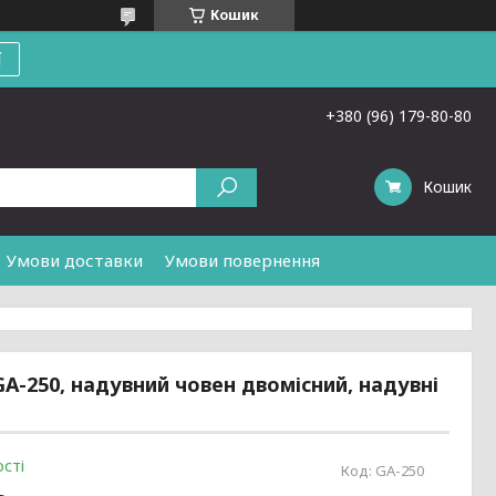
Кошик
ї
+380 (96) 179-80-80
Кошик
Умови доставки
Умови повернення
GA-250, надувний човен двомісний, надувні
сті
Код:
GA-250