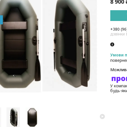
8 900 
+380 (96
дзвінк
поверне
У компан
будь-як