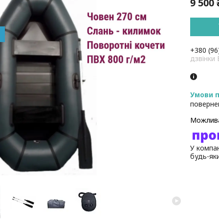
9 500 
+380 (96
дзвінк
поверне
У компан
будь-як