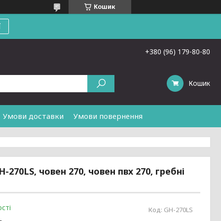
Кошик
ї
+380 (96) 179-80-80
Кошик
Умови доставки
Умови повернення
270LS, човен 270, човен пвх 270, гребні
сті
Код:
GH-270LS