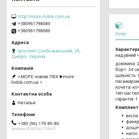
http://more-lodok.com.ua
+380961798080
+380961798080
Опис
Характер
проспект Слобожанський, 29,
надувний ч
Дніпро, Україна
довжина: 2
борт: 34 с
щільність т
⭐️МОРЕ човнів ПВХ ▶️more-
пасажиромі
lodok.com.ua ⚡
кочета: ко
тип настил
гарантія: 1 
Наталья
Комплект
весла 
фанер
+380 (96) 179-80-80
дощеч
дзвінки БЕЗКОШТОВНО
насос 