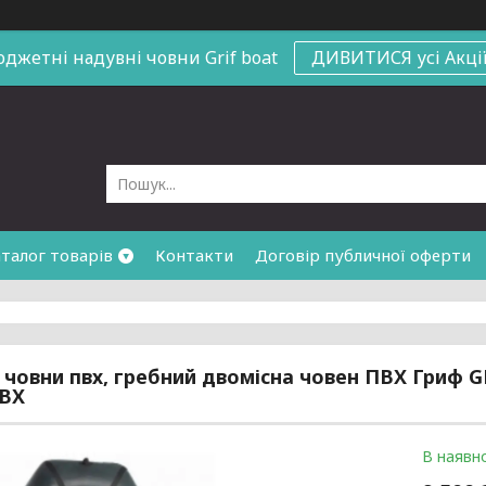
юджетні надувні човни
Grif boat
ДИВИТИСЯ усі Акці
талог товарів
Контакти
Договір публичної оферти
 човни пвх, гребний двомісна човен ПВХ Гриф GH-
ПВХ
В наявно