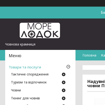
Б
Човнова крамниця
Головна
Ка
Товари та послуги
Тактичне спорядження
Надувні
Туризм та відпочинок
човни 
Човни
Тюнінг для човнів