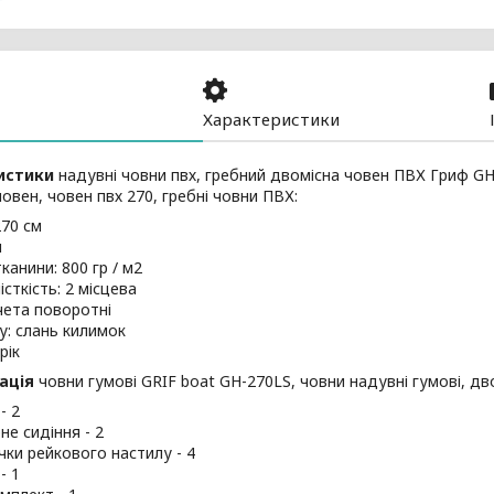
Характеристики
истики
надувні човни пвх, гребний двомісна човен ПВХ Гриф GH-
овен, човен пвх 270, гребні човни ПВХ:
70 см
м
канини: 800 гр / м2
сткість: 2 місцева
чета поворотні
у: слань килимок
рік
ація
човни гумові GRIF boat GH-270LS, човни надувні гумові, дво
- 2
не сидіння - 2
ки рейкового настилу - 4
- 1