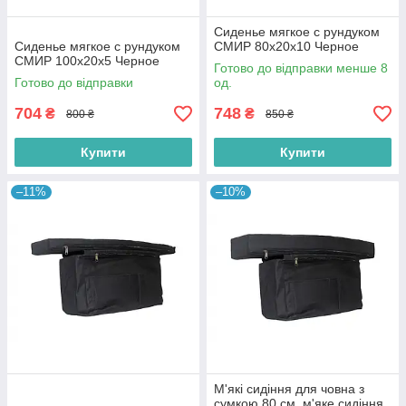
Сиденье мягкое с рундуком
Сиденье мягкое с рундуком
СМИР 80х20х10 Черное
СМИР 100х20х5 Черное
Готово до відправки менше 8
Готово до відправки
од.
704
748
₴
₴
800 ₴
850 ₴
Купити
Купити
–11%
–10%
М'які сидіння для човна з
сумкою 80 см, м'яке сидіння