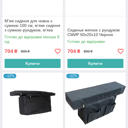
М'які сидіння для човна з
сумкою 100 см, м'яке сидіння
з сумкою-рундуком, м'яка
Сиденье мягкое с рундуком
накладка на банку з сумкою
СМИР 60х20х10 Черное
Готово до відправки менше 8
од.
Готово до відправки
704
704
₴
₴
800 ₴
800 ₴
Купити
Купити
–12%
–12%