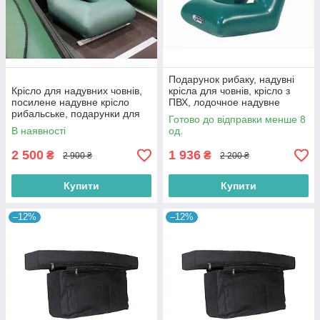
Подарунок рибаку, надувні
Крісло для надувних човнів,
крісла для човнів, крісло з
посилене надувне крісло
ПВХ, лодочное надувне
рибальське, подарунки для
крісло, крісло для надувних
Готово до відправки менше 8
рибалки/рибака
човнів
В наявності
од.
2 500
1 936
₴
₴
2 900 ₴
2 200 ₴
Купити
Купити
–12%
–12%