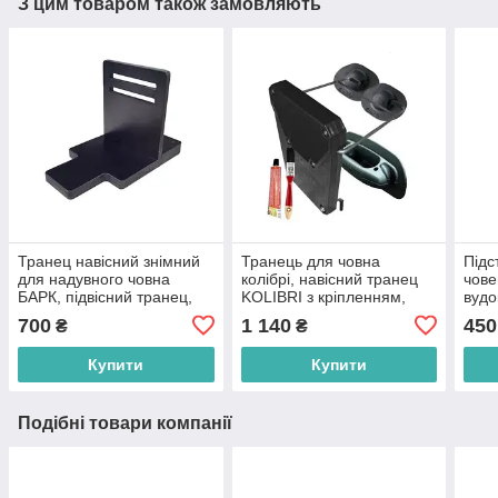
З цим товаром також замовляють
Транец навісний знімний
Транець для човна
Підс
для надувного човна
колібрі, навісний транец
чове
БАРК, підвісний транец,
KOLIBRI з кріпленням,
вудо
кріплення для мотора
транець навісний
трим
700
1 140
450
₴
₴
човна
складаний
пвх
Купити
Купити
Подібні товари компанії