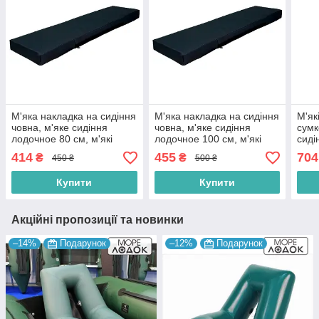
М'яка накладка на сидіння
М'яка накладка на сидіння
М'як
човна, м'яке сидіння
човна, м'яке сидіння
сумк
лодочное 80 см, м'які
лодочное 100 см, м'які
сиді
сидіння для човнів
сидіння для човнів
рунд
414
455
704
₴
₴
450 ₴
500 ₴
80х20х5 см
100х20х5 см
на б
Купити
Купити
Акційні пропозиції та новинки
–14%
Подарунок
–12%
Подарунок