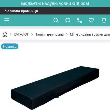
Бюджетні надувні човни
Grif boat
Човнова крамниця
КАТАЛОГ
Тюнінг для човнів
М'які сидіння і сумки для
Новинка