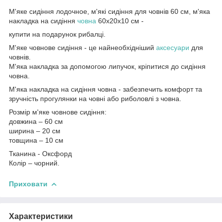
М'яке сидіння лодочное, м'які сидіння для човнів 60 см, м'яка
накладка на сидіння
човна
60х20х10 см -
купити на подарунок рибалці.
М'яке човнове сидіння - це найнеобхідніший
аксесуари
для
човнів.
М'яка накладка за допомогою липучок, кріпитися до сидіння
човна.
М'яка накладка на сидіння човна - забезпечить комфорт та
зручність прогулянки на човні або риболовлі з човна.
Розмір м'яке човнове сидіння:
довжина – 60 см
ширина – 20 см
товщина – 10 см
Тканина - Оксфорд
Колір – чорний.
Приховати
Характеристики